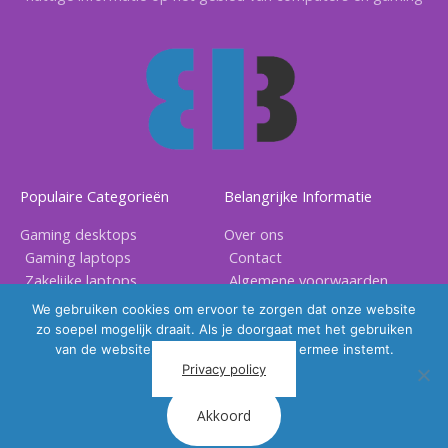
Populaire Categorieën
Belangrijke Informatie
Gaming desktops
Over ons
Gaming laptops
Contact
Zakelijke laptops
Algemene voorwaarden
Gaming accessoires
Privacy voorwaarden
We gebruiken cookies om ervoor te zorgen dat onze website
zo soepel mogelijk draait. Als je doorgaat met het gebruiken
van de website, gaan we er vanuit dat ermee instemt.
Privacy policy
Akkoord
Copyright © 2026 |
BB Electronix