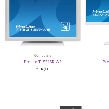
Computers
ProLite T1531SR-W5
Pr
€
349,00