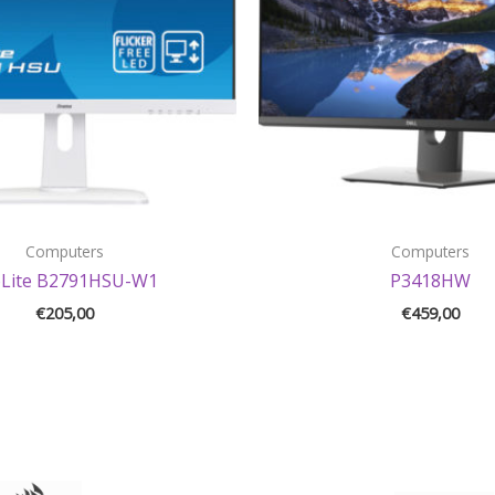
Computers
Computers
oLite B2791HSU-W1
P3418HW
€
205,00
€
459,00