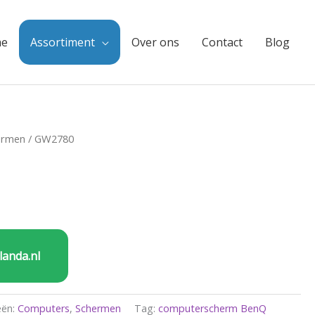
e
Assortiment
Over ons
Contact
Blog
ermen
/ GW2780
landa.nl
eën:
Computers
,
Schermen
Tag:
computerscherm BenQ