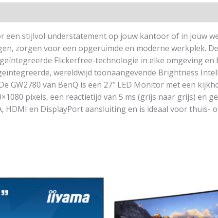
 een stijlvol understatement op jouw kantoor of in jouw w
ergen, zorgen voor een opgeruimde en moderne werkplek. De 
eïntegreerde Flickerfree-technologie in elke omgeving en 
geïntegreerde, wereldwijd toonaangevende Brightness Intelli
ng. De GW2780 van BenQ is een 27″ LED Monitor met een kijk
1080 pixels, een reactietijd van 5 ms (grijs naar grijs) en 
 HDMI en DisplayPort aansluiting en is ideaal voor thuis- 