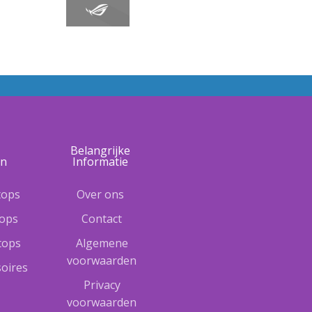
e
Belangrijke
ën
Informatie
tops
Over ons
tops
Contact
ptops
Algemene
voorwaarden
oires
Privacy
voorwaarden