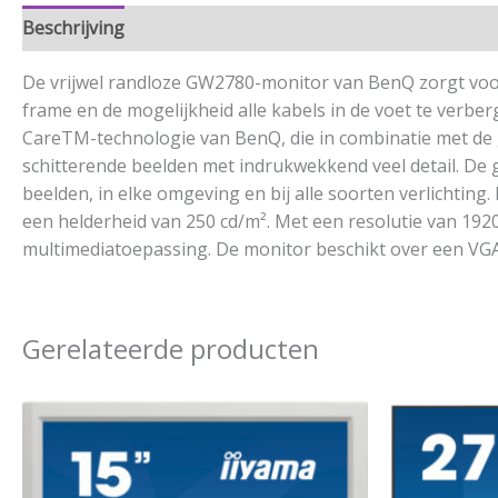
Beschrijving
Aanvullende informatie
De vrijwel randloze GW2780-monitor van BenQ zorgt voor
frame en de mogelijkheid alle kabels in de voet te verb
CareTM-technologie van BenQ, die in combinatie met de g
schitterende beelden met indrukwekkend veel detail. De 
beelden, in elke omgeving en bij alle soorten verlichti
een helderheid van 250 cd/m². Met een resolutie van 1920×
multimediatoepassing. De monitor beschikt over een VGA,
Gerelateerde producten