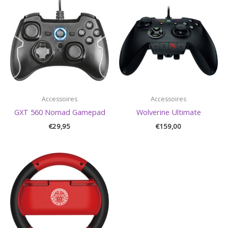
Accessoires
Accessoires
GXT 560 Nomad Gamepad
Wolverine Ultimate
€
29,95
€
159,00