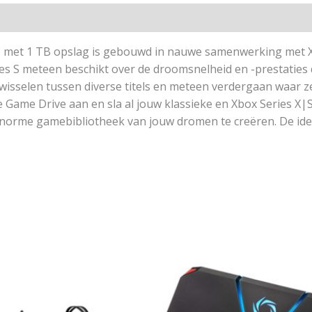
 met 1 TB opslag is gebouwd in nauwe samenwerking met Xbo
ies S meteen beschikt over de droomsnelheid en -prestaties
selen tussen diverse titels en meteen verdergaan waar ze z
e Game Drive aan en sla al jouw klassieke en Xbox Series X
ie enorme gamebibliotheek van jouw dromen te creëren. De i