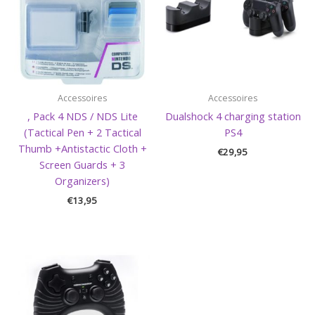
Accessoires
Accessoires
, Pack 4 NDS / NDS Lite
Dualshock 4 charging station
(Tactical Pen + 2 Tactical
PS4
Thumb +Antistactic Cloth +
€
29,95
Screen Guards + 3
Organizers)
€
13,95