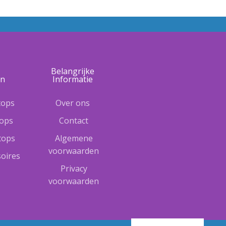
e
Belangrijke
ën
Informatie
tops
Over ons
tops
Contact
ptops
Algemene
voorwaarden
oires
Privacy
voorwaarden