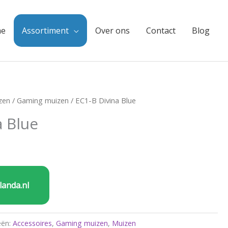
e
Assortiment
Over ons
Contact
Blog
zen
/
Gaming muizen
/ EC1-B Divina Blue
a Blue
landa.nl
eën:
Accessoires
,
Gaming muizen
,
Muizen