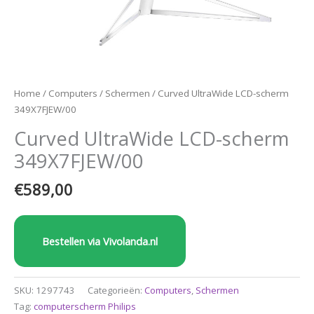
Home
/
Computers
/
Schermen
/ Curved UltraWide LCD-scherm
349X7FJEW/00
Curved UltraWide LCD-scherm
349X7FJEW/00
€
589,00
Bestellen via Vivolanda.nl
SKU:
1297743
Categorieën:
Computers
,
Schermen
Tag:
computerscherm Philips