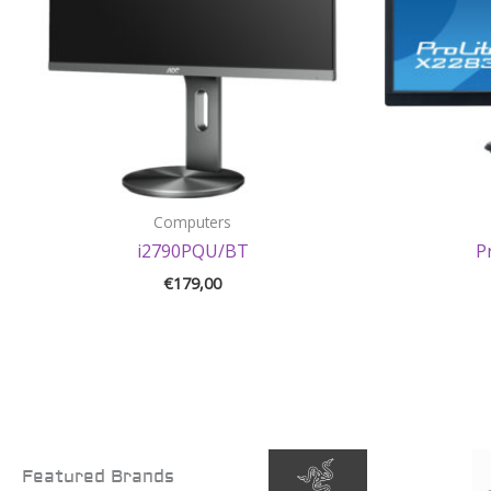
Computers
i2790PQU/BT
P
€
179,00
Featured Brands