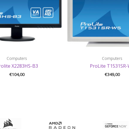
Computers
Computers
rolite X2283HS-B3
ProLite T1531SR
€
104,00
€
349,00