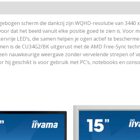
bogen scherm die dankzij zijn WQHD-resolutie van 3440 x 1
oor dat het beeld vanuit elke positie goed te zien is. Voor
kervrije LED’s, die samen helpen je ogen actief te bescherm
gamen is de CU34G2/BK uitgerust met de AMD Free-Sync tech
 een nauwkeurige weergave zonder vervelende strepen of v
hij geschikt is voor gebruik met PC’s, notebooks en conso