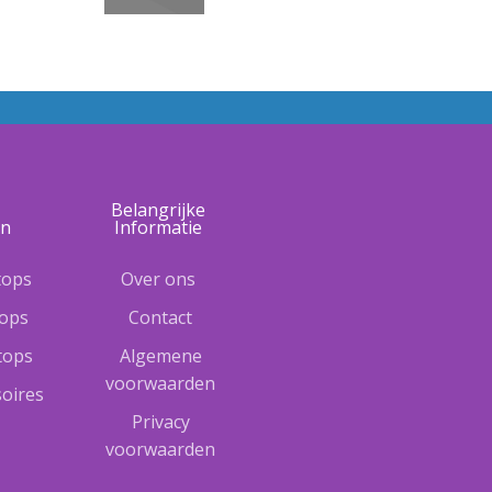
e
Belangrijke
ën
Informatie
tops
Over ons
tops
Contact
ptops
Algemene
voorwaarden
oires
Privacy
voorwaarden