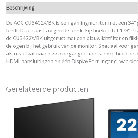
Beschrijving
Aanvullende informatie
De AOC CU34G2X/BK is een gamingmonitor met een 34″ ge
biedt. Daarnaast zorgen de brede kijkhoeken tot 178° erv
de CU34G2X/BK uitgerust met een blauwlichtfilter en flik
de ogen bij het gebruik van de monitor. Speciaal voor 
als resultaat naadloze overgangen, een scherp beeld en
HDMI-aansluitingen en één DisplayPort-ingang, waardoor 
Gerelateerde producten