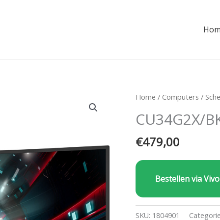
Hom
Home
/
Computers
/
Sch
CU34G2X/B
€
479,00
Bestellen via Vivo
SKU:
1804901
Categori