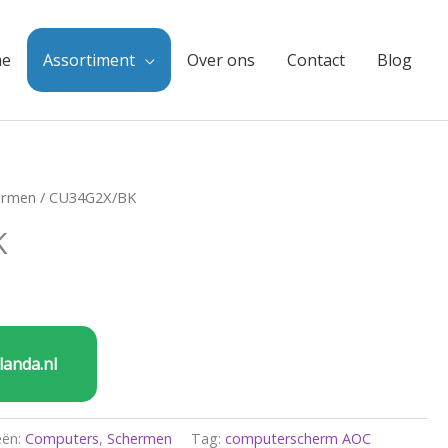
e
Assortiment
Over ons
Contact
Blog
ermen
/ CU34G2X/BK
K
landa.nl
eën:
Computers
,
Schermen
Tag:
computerscherm AOC