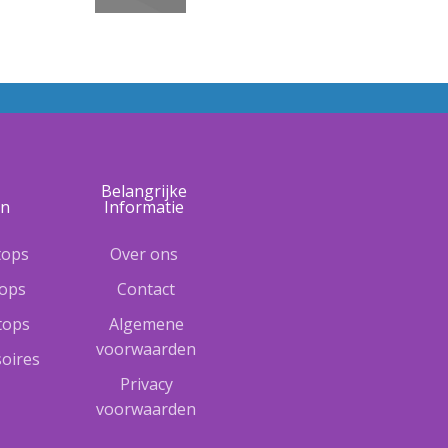
e
Belangrijke
ën
Informatie
tops
Over ons
tops
Contact
ptops
Algemene
voorwaarden
oires
Privacy
voorwaarden