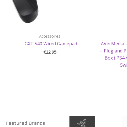
Accessoires
, GXT 540 Wired Gamepad
AVerMedia –
– Plug and 
€
22,95
Box ( PS4 
Swi
Featured Brands