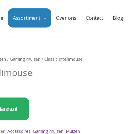
e
Assortiment
Over ons
Contact
Blog
zen
/
Gaming muizen
/ Classic Intellimouse
llimouse
landa.nl
eën:
Accessoires
,
Gaming muizen
,
Muizen