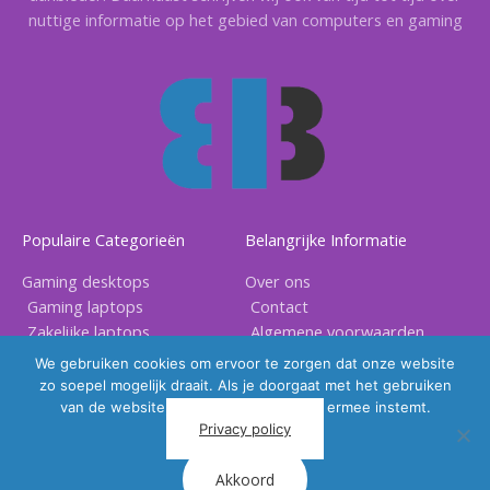
nuttige informatie op het gebied van computers en gaming
Populaire Categorieën
Belangrijke Informatie
Gaming desktops
Over ons
Gaming laptops
Contact
Zakelijke laptops
Algemene voorwaarden
Gaming accessoires
Privacy voorwaarden
We gebruiken cookies om ervoor te zorgen dat onze website
zo soepel mogelijk draait. Als je doorgaat met het gebruiken
van de website, gaan we er vanuit dat ermee instemt.
Privacy policy
Akkoord
Copyright © 2026 |
BB Electronix