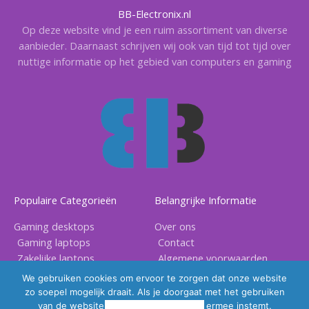
BB-Electronix.nl
Op deze website vind je een ruim assortiment van diverse
aanbieder. Daarnaast schrijven wij ook van tijd tot tijd over
nuttige informatie op het gebied van computers en gaming
Populaire Categorieën
Belangrijke Informatie
Gaming desktops
Over ons
Gaming laptops
Contact
Zakelijke laptops
Algemene voorwaarden
Gaming accessoires
Privacy voorwaarden
We gebruiken cookies om ervoor te zorgen dat onze website
zo soepel mogelijk draait. Als je doorgaat met het gebruiken
van de website, gaan we er vanuit dat ermee instemt.