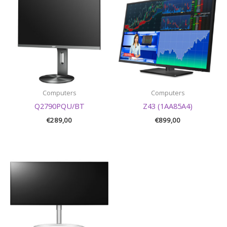
Computers
Computers
Q2790PQU/BT
Z43 (1AA85A4)
€
289,00
€
899,00