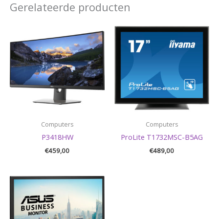
Gerelateerde producten
Computers
Computers
P3418HW
ProLite T1732MSC-B5AG
€
459,00
€
489,00