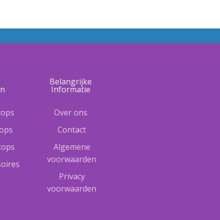
e
Belangrijke
ën
Informatie
tops
Over ons
tops
Contact
ptops
Algemene
voorwaarden
oires
Privacy
voorwaarden