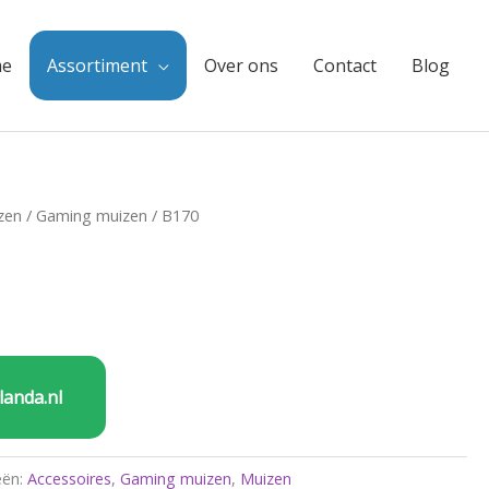
e
Assortiment
Over ons
Contact
Blog
zen
/
Gaming muizen
/ B170
landa.nl
eën:
Accessoires
,
Gaming muizen
,
Muizen