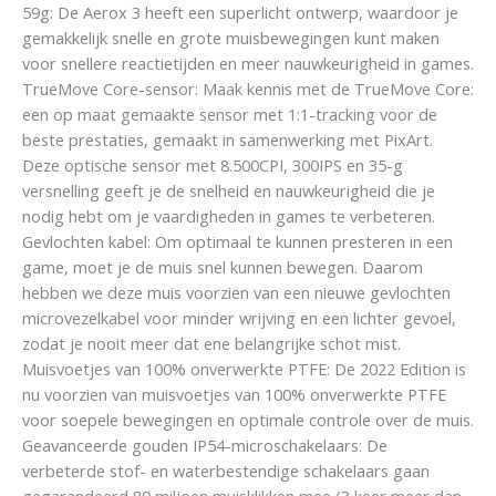
59g: De Aerox 3 heeft een superlicht ontwerp, waardoor je
gemakkelijk snelle en grote muisbewegingen kunt maken
voor snellere reactietijden en meer nauwkeurigheid in games.
TrueMove Core-sensor: Maak kennis met de TrueMove Core:
een op maat gemaakte sensor met 1:1-tracking voor de
beste prestaties, gemaakt in samenwerking met PixArt.
Deze optische sensor met 8.500CPI, 300IPS en 35-g
versnelling geeft je de snelheid en nauwkeurigheid die je
nodig hebt om je vaardigheden in games te verbeteren.
Gevlochten kabel: Om optimaal te kunnen presteren in een
game, moet je de muis snel kunnen bewegen. Daarom
hebben we deze muis voorzien van een nieuwe gevlochten
microvezelkabel voor minder wrijving en een lichter gevoel,
zodat je nooit meer dat ene belangrijke schot mist.
Muisvoetjes van 100% onverwerkte PTFE: De 2022 Edition is
nu voorzien van muisvoetjes van 100% onverwerkte PTFE
voor soepele bewegingen en optimale controle over de muis.
Geavanceerde gouden IP54-microschakelaars: De
verbeterde stof- en waterbestendige schakelaars gaan
gegarandeerd 80 miljoen muisklikken mee (3 keer meer dan