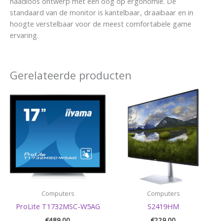
naadloos ontwerp met een oog op ergonomie. De
standaard van de monitor is kantelbaar, draaibaar en in
hoogte verstelbaar voor de meest comfortabele game
ervaring.
Gerelateerde producten
Computers
Computers
ProLite T1732MSC-W5AG
S2419HM
€
489,00
€
229,00