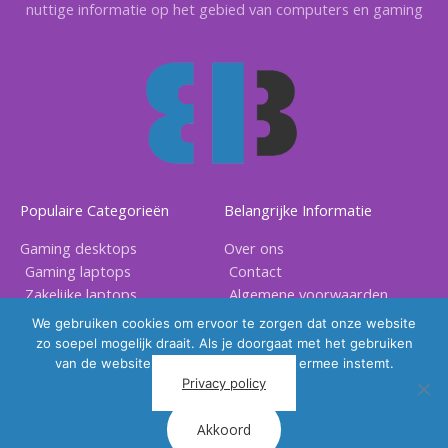
nuttige informatie op het gebied van computers en gaming
Populaire Categorieën
Belangrijke Informatie
Gaming desktops
Over ons
Gaming laptops
Contact
Zakelijke laptops
Algemene voorwaarden
Gaming accessoires
Privacy voorwaarden
We gebruiken cookies om ervoor te zorgen dat onze website
zo soepel mogelijk draait. Als je doorgaat met het gebruiken
van de website, gaan we er vanuit dat ermee instemt.
Privacy policy
Akkoord
Copyright © 2026 |
BB Electronix