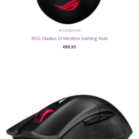
Accessoires
ROG Gladius III Wireless Gaming muis
€
89,95