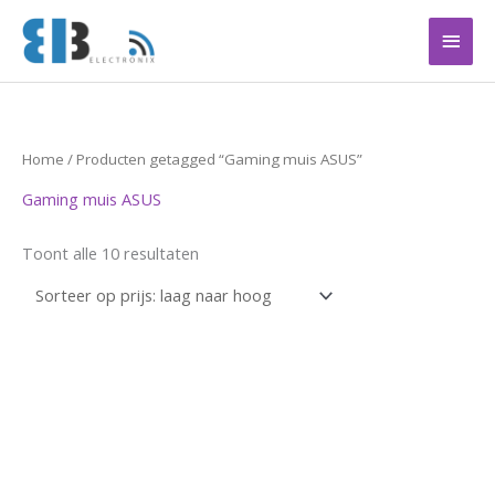
Ga
Hoof
naar
de
inhoud
Gesorteerd
Home
/ Producten getagged “Gaming muis ASUS”
op
prijs:
Gaming muis ASUS
laag
naar
hoog
Toont alle 10 resultaten