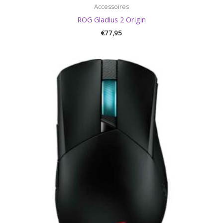
Accessoires
ROG Gladius 2 Origin
€
77,95