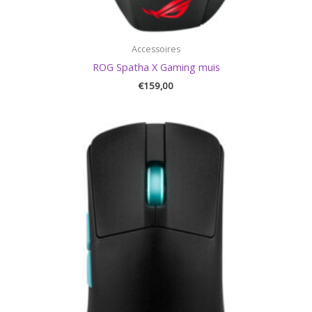
Accessoires
ROG Spatha X Gaming muis
€
159,00