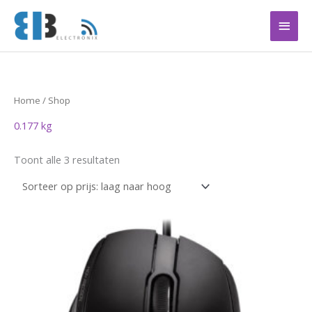
Ga
Hoof
naar
de
inhoud
Gesorteerd
Home
/ Shop
op
prijs:
0.177 kg
laag
naar
hoog
Toont alle 3 resultaten