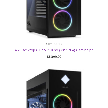
Computers
45L Desktop GT22-1130nd (7X917EA) Gaming pc
€
3.399,00