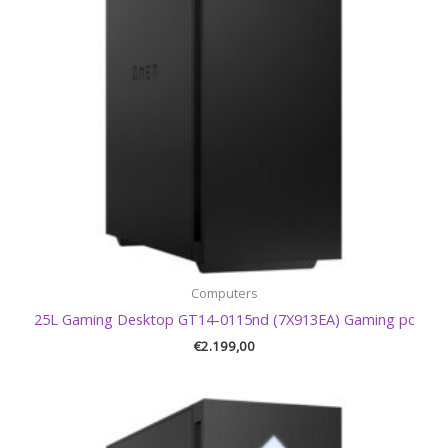
Computers
25L Gaming Desktop GT14-0115nd (7X913EA) Gaming pc
€
2.199,00