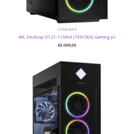
Computers
40L Desktop GT21-1130nd (7X915EA) Gaming pc
€
3.099,00