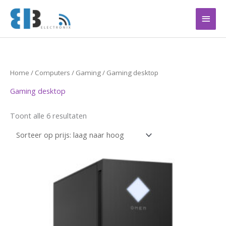
Ga
Hoof
naar
de
inhoud
Gesorteerd
Home
/
Computers
/
Gaming
/ Gaming desktop
op
prijs:
Gaming desktop
laag
naar
hoog
Toont alle 6 resultaten