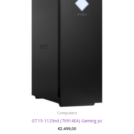
Computers
GT15-1125nd (7X914EA) Gaming pc
€
2.499,00