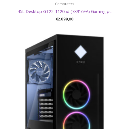
Computers
45L Desktop GT22-1120nd (7X916EA) Gaming pc
€
2.899,00