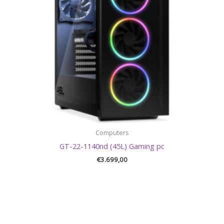
Computers
GT-22-1140nd (45L) Gaming pc
€
3.699,00