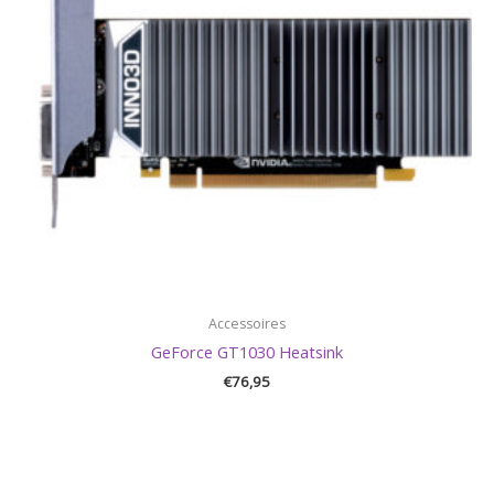
Accessoires
GeForce GT1030 Heatsink
€
76,95