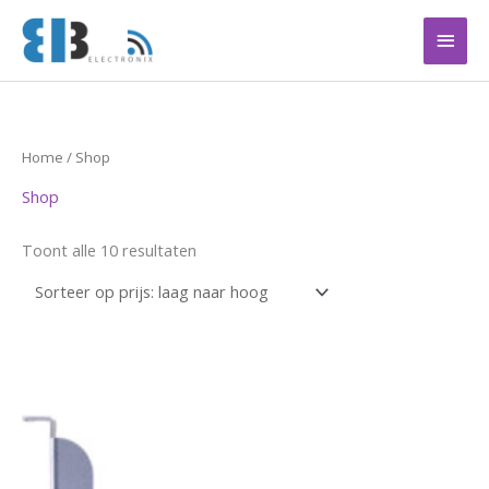
Ga
Hoof
naar
de
inhoud
Gesorteerd
Home
/ Shop
op
prijs:
Shop
laag
naar
hoog
Toont alle 10 resultaten