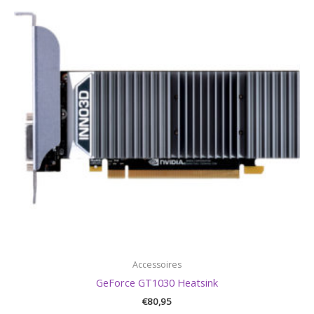
Accessoires
GeForce GT1030 Heatsink
€
80,95