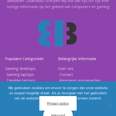
aanbieder. Daarnaast schrijven wij ook van tijd tot tijd over
nuttige informatie op het gebied van computers en gaming
Populaire Categorieën
Belangrijke Informatie
Gaming desktops
Over ons
Gaming laptops
Contact
Zakelijke laptops
Algemene voorwaarden
Gaming accessoires
Privacy voorwaarden
We gebruiken cookies om ervoor te zorgen dat onze website
zo soepel mogelijk draait. Als je doorgaat met het gebruiken
van de website, gaan we er vanuit dat ermee instemt.
Privacy policy
Akkoord