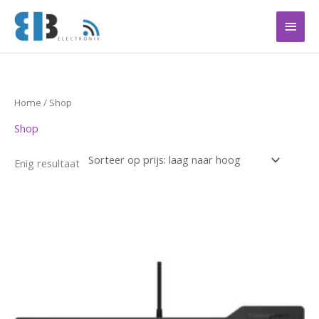
Ga
Hoof
naar
de
inhoud
Home
/ Shop
Shop
Enig resultaat