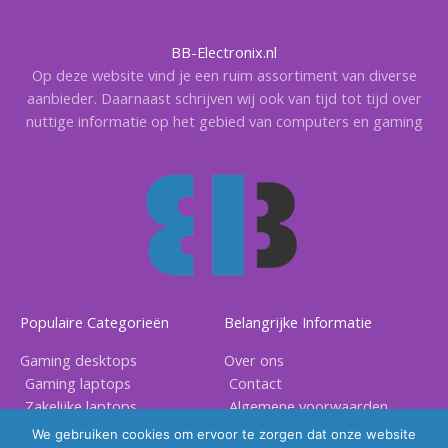
BB-Electronix.nl
Op deze website vind je een ruim assortiment van diverse
aanbieder. Daarnaast schrijven wij ook van tijd tot tijd over
nuttige informatie op het gebied van computers en gaming
Populaire Categorieën
Belangrijke Informatie
Gaming desktops
Over ons
Gaming laptops
Contact
Zakelijke laptops
Algemene voorwaarden
Gaming accessoires
Privacy voorwaarden
We gebruiken cookies om ervoor te zorgen dat onze website