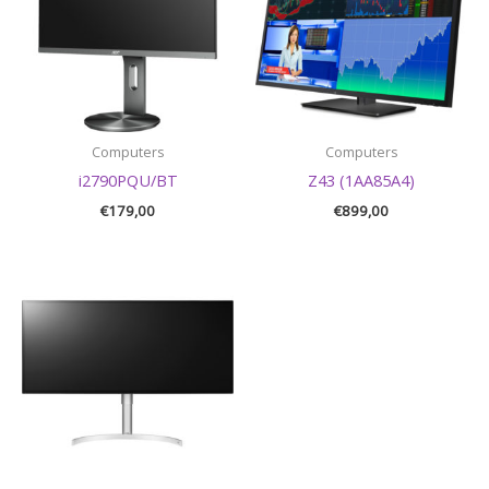
Computers
Computers
i2790PQU/BT
Z43 (1AA85A4)
€
179,00
€
899,00