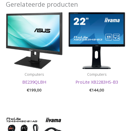
Gerelateerde producten
Computers
Computers
BE239QLBH
ProLite XB2283HS-B3
€
199,00
€
144,00