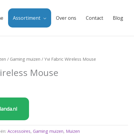
e
Assortiment
Over ons
Contact
Blog
zen
/
Gaming muizen
/ Yvi Fabric Wireless Mouse
Wireless Mouse
landa.nl
eën:
Accessoires
,
Gaming muizen
,
Muizen