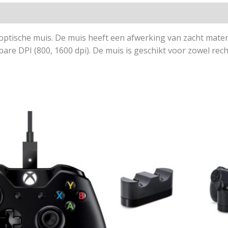
optische muis. De muis heeft een afwerking van zacht mater
bare DPI (800, 1600 dpi). De muis is geschikt voor zowel rech