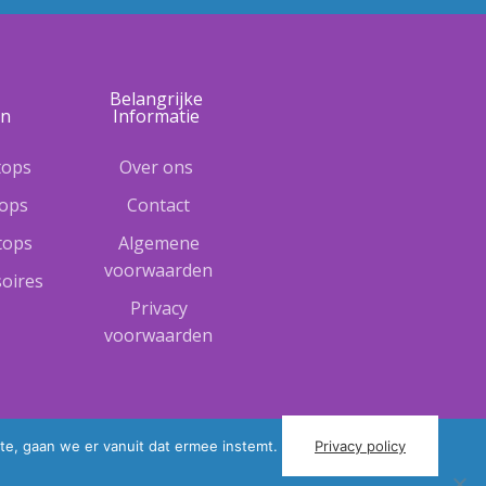
e
Belangrijke
ën
Informatie
tops
Over ons
tops
Contact
ptops
Algemene
voorwaarden
oires
Privacy
voorwaarden
te, gaan we er vanuit dat ermee instemt.
Privacy policy