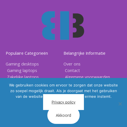
Populaire Categorieën
Belangrijke Informatie
Gaming desktops
Over ons
Gaming laptops
Contact
Zakelijke laptops
Algemene voorwaarden
Gaming accessoires
Privacy voorwaarden
We gebruiken cookies om ervoor te zorgen dat onze website
zo soepel mogelijk draait. Als je doorgaat met het gebruiken
van de website, gaan we er vanuit dat ermee instemt.
Privacy policy
Akkoord
Copyright © 2026 |
BB Electronix