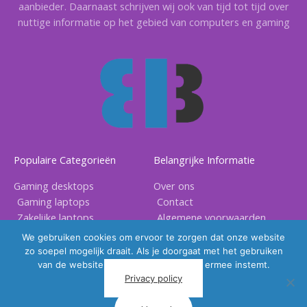
aanbieder. Daarnaast schrijven wij ook van tijd tot tijd over
nuttige informatie op het gebied van computers en gaming
Populaire Categorieën
Belangrijke Informatie
Gaming desktops
Over ons
Gaming laptops
Contact
Zakelijke laptops
Algemene voorwaarden
Gaming accessoires
Privacy voorwaarden
We gebruiken cookies om ervoor te zorgen dat onze website
zo soepel mogelijk draait. Als je doorgaat met het gebruiken
van de website, gaan we er vanuit dat ermee instemt.
Privacy policy