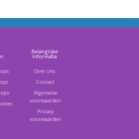
e
Belangrijke
ën
Informatie
tops
Over ons
tops
Contact
ptops
Algemene
voorwaarden
oires
Privacy
voorwaarden