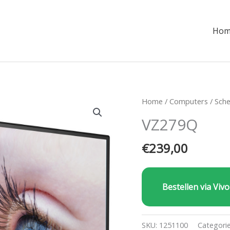
Hom
Home
/
Computers
/
Sch
VZ279Q
€
239,00
Bestellen via Vivo
SKU:
1251100
Categori