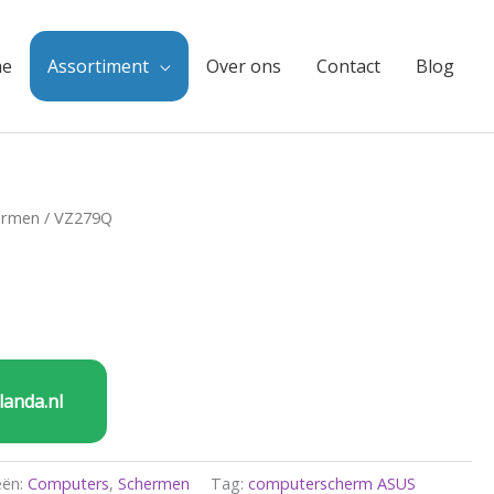
e
Assortiment
Over ons
Contact
Blog
ermen
/ VZ279Q
landa.nl
eën:
Computers
,
Schermen
Tag:
computerscherm ASUS