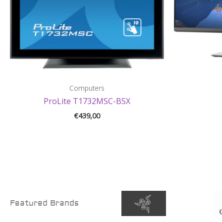
Computers
ProLite T1732MSC-B5X
€
439,00
Featured Brands