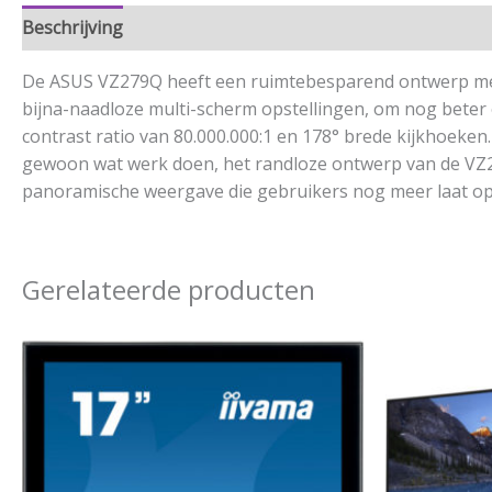
Beschrijving
Aanvullende informatie
De ASUS VZ279Q heeft een ruimtebesparend ontwerp met 
bijna-naadloze multi-scherm opstellingen, om nog beter 
contrast ratio van 80.000.000:1 en 178° brede kijkhoeken
gewoon wat werk doen, het randloze ontwerp van de VZ27
panoramische weergave die gebruikers nog meer laat opga
Gerelateerde producten