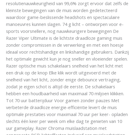
resolutienauwkeurigheid van 99,6% zorgt ervoor dat zelfs de
kleinste bewegingen van de muis worden gedetecteerd
waardoor game-beslissende headshots en spectaculaire
manoeuvres kunnen slagen. 74 g licht – ontworpen voor e-
sports voorsnellere, nog nauwkeurigere bewegingen De
Razer Viper Ultimate is de lichtste draadloze gaming muis
zonder compromissen in de verwerking en met een hoesje
ideaal voor rechtshandige en linkshandige gebruikers. Dankzij
het optimale gewicht kun je nog sneller en vloeiender spelen.
Razer optische muis schakelaars snelheid van het licht met
een druk op de knop Elke klik wordt uitgevoerd met de
snelheid van het licht, zonder enige debounce vertraging,
zodat je eigen schot is altijd de eerste. De schakelaars
hebben een houdbaarheid van maximaal 70 miljoen klikken.
Tot 70 uur batterijduur Voor gamen zonder pauzes Met
verbeterde draadloze energie-efficiëntie levert de muis
optimale prestaties voor maximaal 70 uur per keer- opladen
slechts één keer per week om elke dag te genieten van 10
uur gameplay. Razer Chroma muislaadstation met
aangepaste RGB-lichteffecten Inclusief een muislaadstation