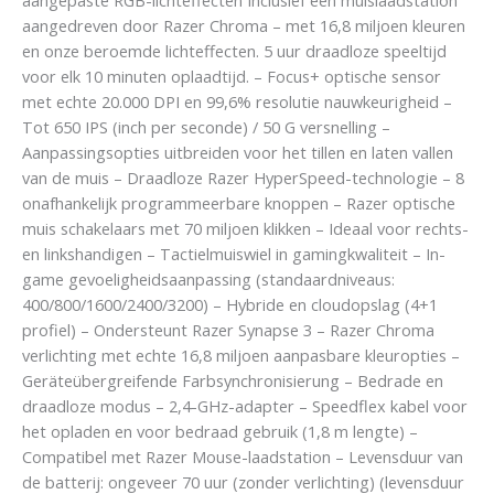
aangedreven door Razer Chroma – met 16,8 miljoen kleuren
en onze beroemde lichteffecten. 5 uur draadloze speeltijd
voor elk 10 minuten oplaadtijd. – Focus+ optische sensor
met echte 20.000 DPI en 99,6% resolutie nauwkeurigheid –
Tot 650 IPS (inch per seconde) / 50 G versnelling –
Aanpassingsopties uitbreiden voor het tillen en laten vallen
van de muis – Draadloze Razer HyperSpeed-technologie – 8
onafhankelijk programmeerbare knoppen – Razer optische
muis schakelaars met 70 miljoen klikken – Ideaal voor rechts-
en linkshandigen – Tactielmuiswiel in gamingkwaliteit – In-
game gevoeligheidsaanpassing (standaardniveaus:
400/800/1600/2400/3200) – Hybride en cloudopslag (4+1
profiel) – Ondersteunt Razer Synapse 3 – Razer Chroma
verlichting met echte 16,8 miljoen aanpasbare kleuropties –
Geräteübergreifende Farbsynchronisierung – Bedrade en
draadloze modus – 2,4-GHz-adapter – Speedflex kabel voor
het opladen en voor bedraad gebruik (1,8 m lengte) –
Compatibel met Razer Mouse-laadstation – Levensduur van
de batterij: ongeveer 70 uur (zonder verlichting) (levensduur