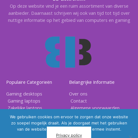
Op deze website vind je een ruim assortiment van diverse
aanbieder. Daarnaast schrijven wij ook van tijd tot tijd over
nuttige informatie op het gebied van computers en gaming
Populaire Categorieën
Belangrijke Informatie
Gaming desktops
Over ons
Gaming laptops
Contact
Zakelijke laptops
Algemene voorwaarden
Gaming accessoires
Privacy voorwaarden
We gebruiken cookies om ervoor te zorgen dat onze website
zo soepel mogelijk draait. Als je doorgaat met het gebruiken
van de website, gaan we er vanuit dat ermee instemt.
Privacy policy