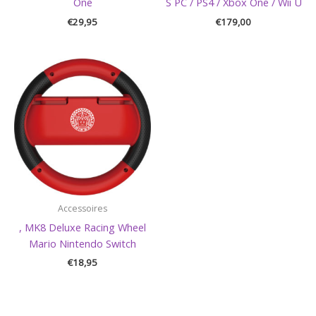
One
S PC / PS4 / Xbox One / Wii U
€
29,95
€
179,00
Accessoires
, MK8 Deluxe Racing Wheel
Mario Nintendo Switch
€
18,95