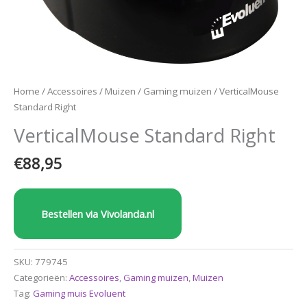
Home
/
Accessoires
/
Muizen
/
Gaming muizen
/ VerticalMouse
Standard Right
VerticalMouse Standard Right
€
88,95
Bestellen via Vivolanda.nl
SKU:
779745
Categorieën:
Accessoires
,
Gaming muizen
,
Muizen
Tag:
Gaming muis Evoluent