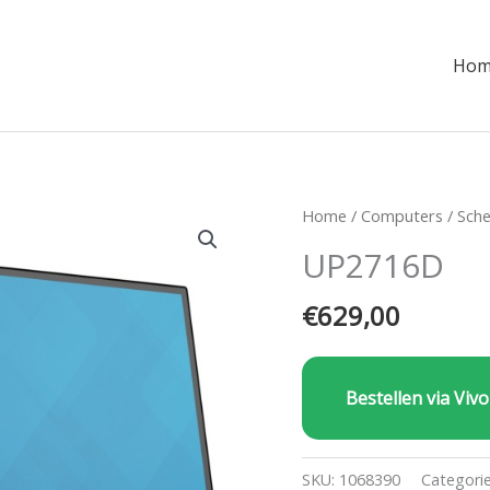
Hom
Home
/
Computers
/
Sch
UP2716D
€
629,00
Bestellen via Vivo
SKU:
1068390
Categori