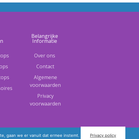
e
Belangrijke
ën
Informatie
tops
Over ons
tops
Contact
ptops
Algemene
voorwaarden
oires
Privacy
voorwaarden
te, gaan we er vanuit dat ermee instemt.
Privacy policy