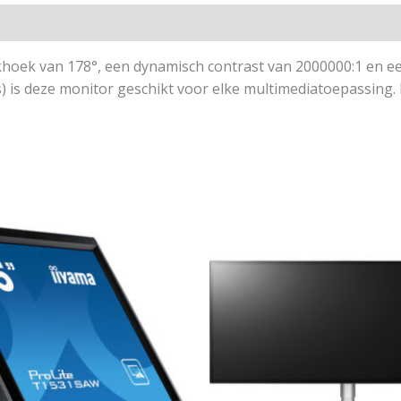
hoek van 178°, een dynamisch contrast van 2000000:1 en ee
rijs) is deze monitor geschikt voor elke multimediatoepassi