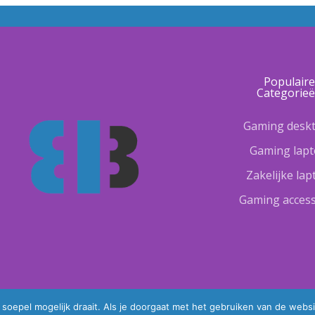
Populair
Categorie
Gaming desk
Gaming lap
Zakelijke la
Gaming access
oepel mogelijk draait. Als je doorgaat met het gebruiken van de websi