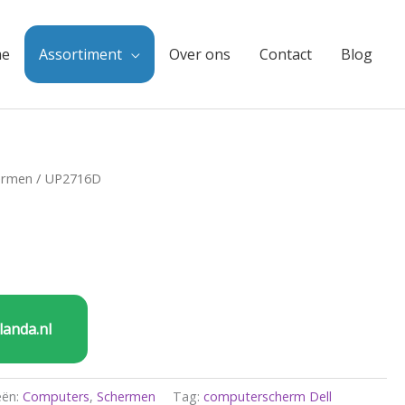
e
Assortiment
Over ons
Contact
Blog
ermen
/ UP2716D
landa.nl
eën:
Computers
,
Schermen
Tag:
computerscherm Dell