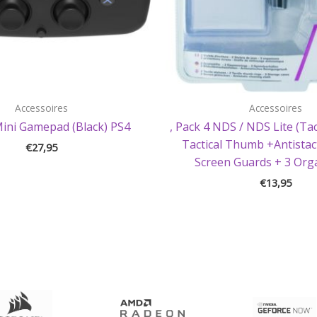
Accessoires
Accessoires
Mini Gamepad (Black) PS4
, Pack 4 NDS / NDS Lite (Tac
Tactical Thumb +Antistact
€
27,95
Screen Guards + 3 Org
€
13,95