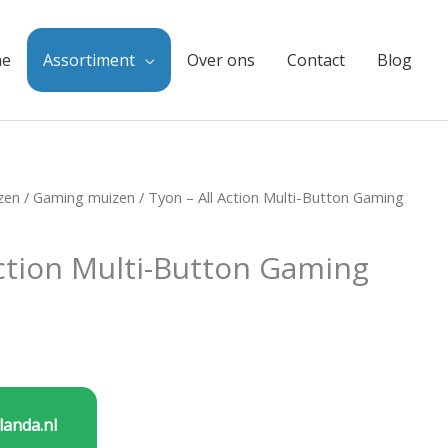
e
Assortiment
Over ons
Contact
Blog
zen
/
Gaming muizen
/ Tyon – All Action Multi-Button Gaming
Action Multi-Button Gaming
landa.nl