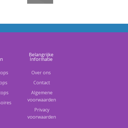
e
Belangrijke
ën
Informatie
tops
Over ons
tops
Contact
ptops
Algemene
voorwaarden
oires
Privacy
voorwaarden