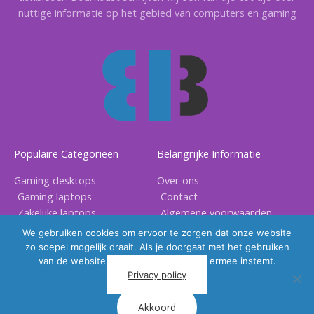
nuttige informatie op het gebied van computers en gaming
Populaire Categorieën
Belangrijke Informatie
Gaming desktops
Over ons
Gaming laptops
Contact
Zakelijke laptops
Algemene voorwaarden
Gaming accessoires
Privacy voorwaarden
We gebruiken cookies om ervoor te zorgen dat onze website
zo soepel mogelijk draait. Als je doorgaat met het gebruiken
van de website, gaan we er vanuit dat ermee instemt.
Privacy policy
Akkoord
Copyright © 2026 |
BB Electronix