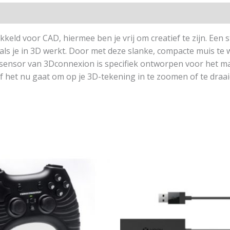
d voor CAD, hiermee ben je vrij om creatief te zijn. Een 
als je in 3D werkt. Door met deze slanke, compacte muis te 
ensor van 3Dconnexion is specifiek ontworpen voor het man
 het nu gaat om op je 3D-tekening in te zoomen of te draai