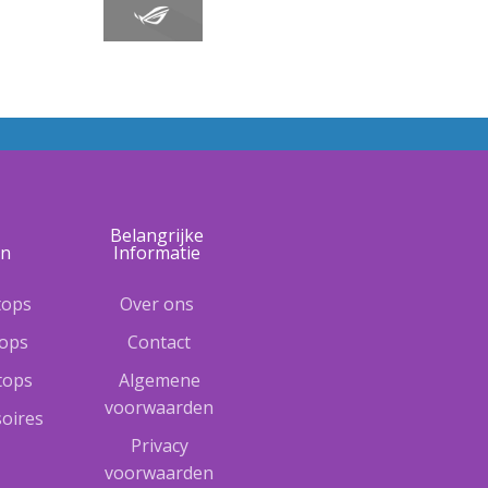
e
Belangrijke
ën
Informatie
tops
Over ons
tops
Contact
ptops
Algemene
voorwaarden
oires
Privacy
voorwaarden