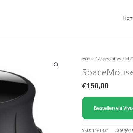
Hom
Home
/
Accessoires
/
Mui
SpaceMous
€
160,00
Bestellen via Vivo
SKU:
1481834
Categori