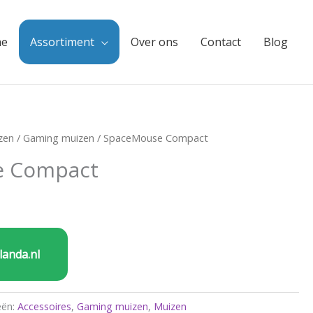
e
Assortiment
Over ons
Contact
Blog
zen
/
Gaming muizen
/ SpaceMouse Compact
e Compact
landa.nl
eën:
Accessoires
,
Gaming muizen
,
Muizen