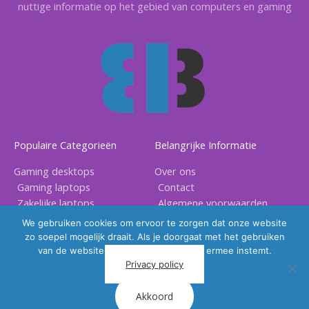
nuttige informatie op het gebied van computers en gaming
Populaire Categorieën
Belangrijke Informatie
Gaming desktops
Over ons
Gaming laptops
Contact
Zakelijke laptops
Algemene voorwaarden
Gaming accessoires
Privacy voorwaarden
We gebruiken cookies om ervoor te zorgen dat onze website
zo soepel mogelijk draait. Als je doorgaat met het gebruiken
van de website, gaan we er vanuit dat ermee instemt.
Privacy policy
Akkoord
Copyright © 2026 |
BB Electronix