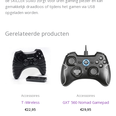
de SKILLER SGM3 zorgt voor uren gaming plezier en kan
gemakkelijk draadloos of tijdens het gamen via USB
opgeladen worden.
Gerelateerde producten
Accessoires
Accessoires
T-Wireless
GXT 560 Nomad Gamepad
€
22,95
€
29,95