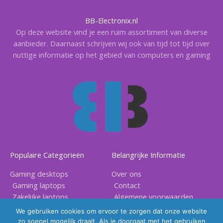
BB-Electronix.nl
Op deze website vind je een ruim assortiment van diverse
aanbieder. Daarnaast schrijven wij ook van tijd tot tijd over
nuttige informatie op het gebied van computers en gaming
Populaire Categorieën
Belangrijke Informatie
Gaming desktops
Over ons
Gaming laptops
Contact
Zakelijke laptops
Algemene voorwaarden
Gaming accessoires
Privacy voorwaarden
We gebruiken cookies om ervoor te zorgen dat onze website
zo soepel mogelijk draait. Als je doorgaat met het gebruiken