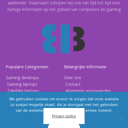
aanbieder. Daarnaast schrijven wij ook van tijd tot tijd over
nuttige informatie op het gebied van computers en gaming
Populaire Categorieën
Belangrijke Informatie
Gaming desktops
Over ons
Gaming laptops
Contact
Zakelijke laptops
Algemene voorwaarden
Gaming accessoires
Privacy voorwaarden
We gebruiken cookies om ervoor te zorgen dat onze website
zo soepel mogelijk draait. Als je doorgaat met het gebruiken
van de website, gaan we er vanuit dat ermee instemt.
Privacy policy