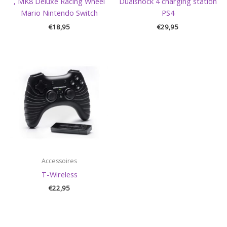
, MK8 Deluxe Racing Wheel
Dualshock 4 charging station
Mario Nintendo Switch
PS4
€
18,95
€
29,95
Accessoires
T-Wireless
€
22,95