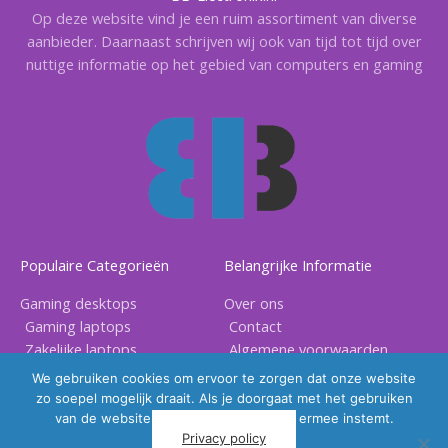
Op deze website vind je een ruim assortiment van diverse
aanbieder. Daarnaast schrijven wij ook van tijd tot tijd over
nuttige informatie op het gebied van computers en gaming
Populaire Categorieën
Belangrijke Informatie
Gaming desktops
Over ons
Gaming laptops
Contact
Zakelijke laptops
Algemene voorwaarden
Gaming accessoires
Privacy voorwaarden
We gebruiken cookies om ervoor te zorgen dat onze website
zo soepel mogelijk draait. Als je doorgaat met het gebruiken
van de website, gaan we er vanuit dat ermee instemt.
Privacy policy