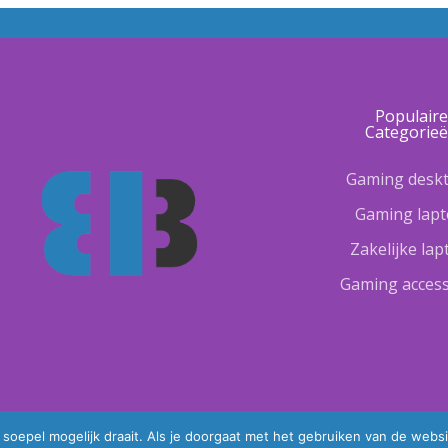
Populair
Categorie
Gaming desk
Gaming lap
Zakelijke la
Gaming access
oepel mogelijk draait. Als je doorgaat met het gebruiken van de websi