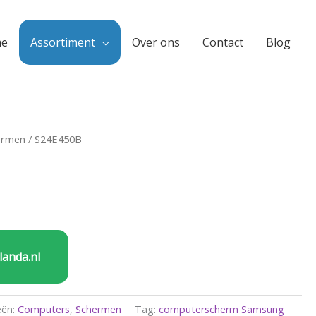
e
Assortiment
Over ons
Contact
Blog
ermen
/ S24E450B
landa.nl
eën:
Computers
,
Schermen
Tag:
computerscherm Samsung