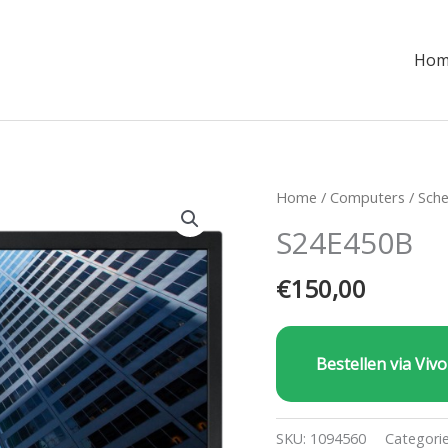
Hom
Home
/
Computers
/
Sch
S24E450B
€
150,00
Bestellen via Vivo
SKU:
1094560
Categori