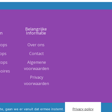
e
Belangrijke
ën
Informatie
tops
Over ons
tops
Contact
ptops
Algemene
voorwaarden
oires
Privacy
voorwaarden
te, gaan we er vanuit dat ermee instemt.
Privacy policy