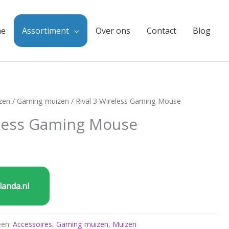
e
Assortiment
Over ons
Contact
Blog
zen
/
Gaming muizen
/ Rival 3 Wireless Gaming Mouse
eless Gaming Mouse
landa.nl
eën:
Accessoires
,
Gaming muizen
,
Muizen