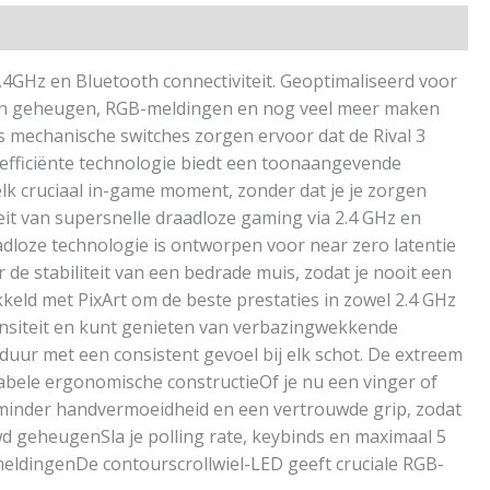
.4GHz en Bluetooth connectiviteit. Geoptimaliseerd voor
tern geheugen, RGB-meldingen en nog veel meer maken
s mechanische switches zorgen ervoor dat de Rival 3
-efficiënte technologie biedt een toonaangevende
k cruciaal in-game moment, zonder dat je je zorgen
eit van supersnelle draadloze gaming via 2.4 GHz en
adloze technologie is ontworpen voor near zero latentie
e stabiliteit van een bedrade muis, zodat je nooit een
keld met PixArt om de beste prestaties in zowel 2.4 GHz
ensiteit en kunt genieten van verbazingwekkende
duur met een consistent gevoel bij elk schot. De extreem
abele ergonomische constructieOf je nu een vinger of
minder handvermoeidheid en een vertrouwde grip, zodat
wd geheugenSla je polling rate, keybinds en maximaal 5
meldingenDe contourscrollwiel-LED geeft cruciale RGB-