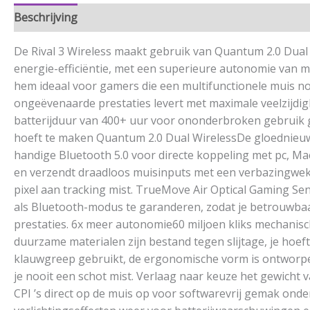
Beschrijving
Aanvullende informatie
De Rival 3 Wireless maakt gebruik van Quantum 2.0 Dual W
energie-efficiëntie, met een superieure autonomie van
hem ideaal voor gamers die een multifunctionele muis no
ongeëvenaarde prestaties levert met maximale veelzijdig
batterijduur van 400+ uur voor ononderbroken gebruik g
hoeft te maken Quantum 2.0 Dual WirelessDe gloednieuwe, 
handige Bluetooth 5.0 voor directe koppeling met pc, Ma
en verzendt draadloos muisinputs met een verbazingwekke
pixel aan tracking mist. TrueMove Air Optical Gaming Se
als Bluetooth-modus te garanderen, zodat je betrouwbaa
prestaties. 6x meer autonomie60 miljoen kliks mechanisch
duurzame materialen zijn bestand tegen slijtage, je hoe
klauwgreep gebruikt, de ergonomische vorm is ontworpe
je nooit een schot mist. Verlaag naar keuze het gewicht 
CPI ’s direct op de muis op voor softwarevrij gemak ond