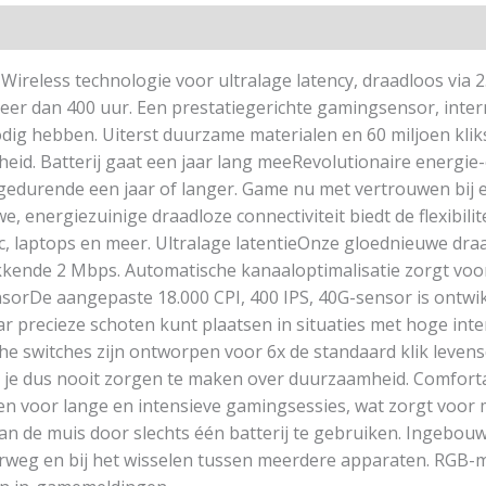
ireless technologie voor ultralage latency, draadloos via 2
 meer dan 400 uur. Een prestatiegerichte gamingsensor, in
dig hebben. Uiterst duurzame materialen en 60 miljoen klik
heid. Batterij gaat een jaar lang meeRevolutionaire energie
edurende een jaar of langer. Game nu met vertrouwen bij el
energiezuinige draadloze connectiviteit biedt de flexibilit
c, laptops en meer. Ultralage latentieOnze gloednieuwe dra
nde 2 Mbps. Automatische kanaaloptimalisatie zorgt voor d
nsorDe aangepaste 18.000 CPI, 400 IPS, 40G-sensor is ontwik
r precieze schoten kunt plaatsen in situaties met hoge int
e switches zijn ontworpen voor 6x de standaard klik levens
ft je dus nooit zorgen te maken over duurzaamheid. Comfort
n voor lange en intensieve gamingsessies, wat zorgt voor 
van de muis door slechts één batterij te gebruiken. Ingebou
erweg en bij het wisselen tussen meerdere apparaten. RGB-