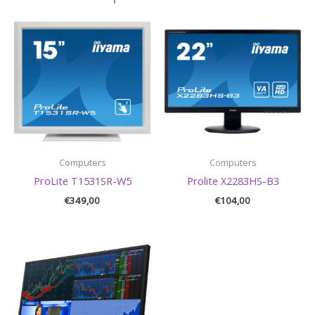
Computers
Computers
ProLite T1531SR-W5
Prolite X2283HS-B3
€
349,00
€
104,00