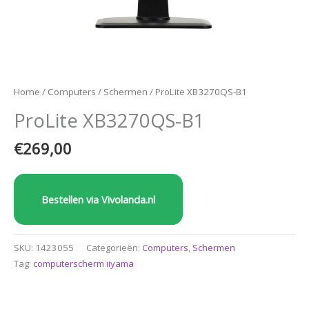
Home
/
Computers
/
Schermen
/ ProLite XB3270QS-B1
ProLite XB3270QS-B1
€
269,00
Bestellen via Vivolanda.nl
SKU:
1423055
Categorieën:
Computers
,
Schermen
Tag:
computerscherm iiyama