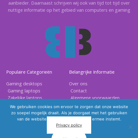
aanbieder. Daarnaast schrijven wij ook van tijd tot tijd over
nuttige informatie op het gebied van computers en gaming
Populaire Categorieën
Belangrijke Informatie
Gaming desktops
Over ons
Gaming laptops
Contact
Zakelijke laptops
Algemene voorwaarden
Gaming accessoires
Privacy voorwaarden
We gebruiken cookies om ervoor te zorgen dat onze website
zo soepel mogelijk draait. Als je doorgaat met het gebruiken
van de website, gaan we er vanuit dat ermee instemt.
Privacy policy