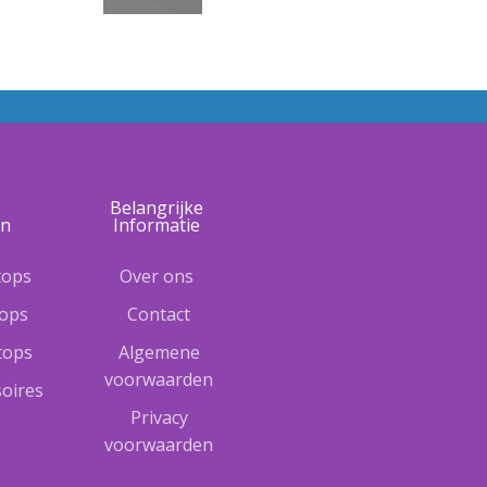
e
Belangrijke
ën
Informatie
tops
Over ons
tops
Contact
ptops
Algemene
voorwaarden
oires
Privacy
voorwaarden