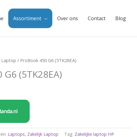
e
Assortiment
Over ons
Contact
Blog
k Laptop
/ ProBook 450 G6 (5TK28EA)
0 G6 (5TK28EA)
landa.nl
eën:
Laptops
,
Zakelijk Laptop
Tag:
Zakelijke laptop HP