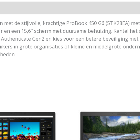
 met de stijlvolle, krachtige ProBook 450 G6 (5TK28EA) me
or en een 15,6″ scherm met duurzame behuizing. Kantel het s
uthenticate Gen2 en kies voor een betere beveiliging met 
uikers in grote organisaties of kleine en middelgrote onde
kheden.