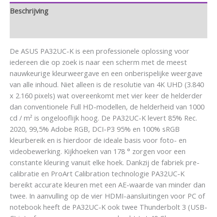
Beschrijving
Aanvullende informatie
De ASUS PA32UC-K is een professionele oplossing voor
iedereen die op zoek is naar een scherm met de meest
nauwkeurige kleurweergave en een onberispelijke weergave
van alle inhoud. Niet alleen is de resolutie van 4K UHD (3.840
x 2.160 pixels) wat overeenkomt met vier keer de helderder
dan conventionele Full HD-modellen, de helderheid van 1000
cd / m² is ongelooflijk hoog. De PA32UC-K levert 85% Rec.
2020, 99,5% Adobe RGB, DCI-P3 95% en 100% sRGB
kleurbereik en is hierdoor de ideale basis voor foto- en
videobewerking. Kijkhoeken van 178 ° zorgen voor een
constante kleuring vanuit elke hoek. Dankzij de fabriek pre-
calibratie en ProArt Calibration technologie PA32UC-K
bereikt accurate kleuren met een AE-waarde van minder dan
twee. In aanvulling op de vier HDMI-aansluitingen voor PC of
notebook heeft de PA32UC-K ook twee Thunderbolt 3 (USB-