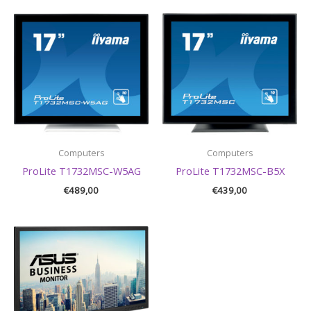
Computers
Computers
ProLite T1732MSC-W5AG
ProLite T1732MSC-B5X
€
489,00
€
439,00