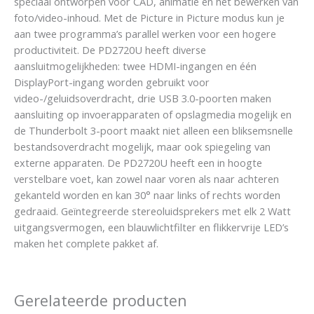
speciaal ontworpen voor CAD, animatie en het bewerken van
foto/video-inhoud. Met de Picture in Picture modus kun je
aan twee programma’s parallel werken voor een hogere
productiviteit. De PD2720U heeft diverse
aansluitmogelijkheden: twee HDMI-ingangen en één
DisplayPort-ingang worden gebruikt voor
video-/geluidsoverdracht, drie USB 3.0-poorten maken
aansluiting op invoerapparaten of opslagmedia mogelijk en
de Thunderbolt 3-poort maakt niet alleen een bliksemsnelle
bestandsoverdracht mogelijk, maar ook spiegeling van
externe apparaten. De PD2720U heeft een in hoogte
verstelbare voet, kan zowel naar voren als naar achteren
gekanteld worden en kan 30° naar links of rechts worden
gedraaid. Geïntegreerde stereoluidsprekers met elk 2 Watt
uitgangsvermogen, een blauwlichtfilter en flikkervrije LED’s
maken het complete pakket af.
Gerelateerde producten