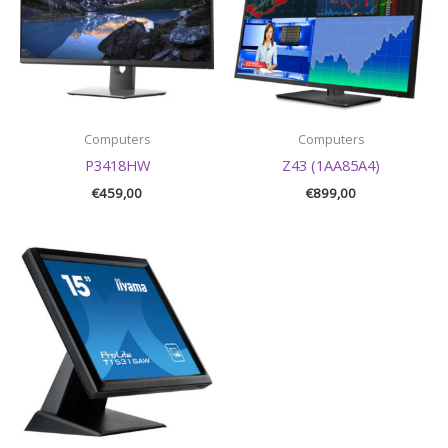
Computers
Computers
P3418HW
Z43 (1AA85A4)
€
459,00
€
899,00