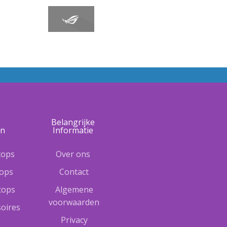
e
Belangrijke
ën
Informatie
tops
Over ons
tops
Contact
ptops
Algemene
voorwaarden
oires
Privacy