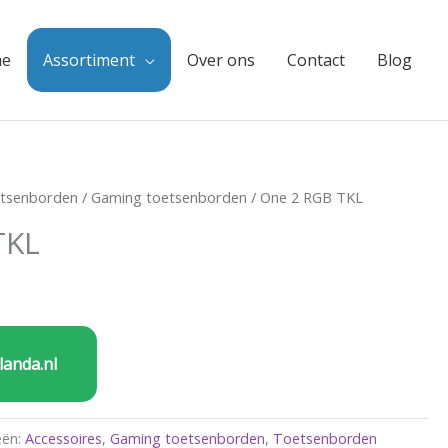
e
Assortiment
Over ons
Contact
Blog
tsenborden
/
Gaming toetsenborden
/ One 2 RGB TKL
TKL
landa.nl
eën:
Accessoires
,
Gaming toetsenborden
,
Toetsenborden