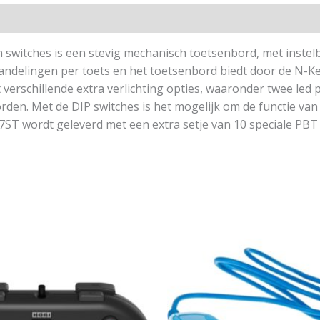
tches is een stevig mechanisch toetsenbord, met instelba
ndelingen per toets en het toetsenbord biedt door de N-Key
erschillende extra verlichting opties, waaronder twee led p
orden. Met de DIP switches is het mogelijk om de functie va
 wordt geleverd met een extra setje van 10 speciale PBT k