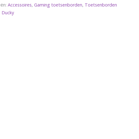
eën:
Accessoires
,
Gaming toetsenborden
,
Toetsenborden
 Ducky