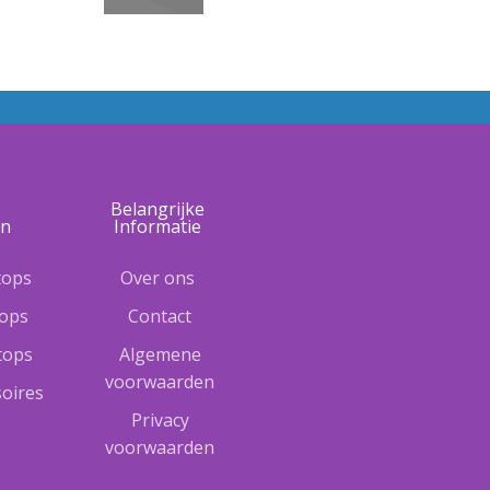
e
Belangrijke
ën
Informatie
tops
Over ons
tops
Contact
ptops
Algemene
voorwaarden
oires
Privacy
voorwaarden