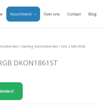
e
Assortiment
Over ons
Contact
Blog
tsenborden
/
Gaming toetsenborden
/ One 2 Mini RGB
 RGB DKON1861ST
landa.nl