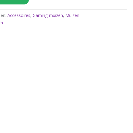
eën:
Accessoires
,
Gaming muizen
,
Muizen
ch