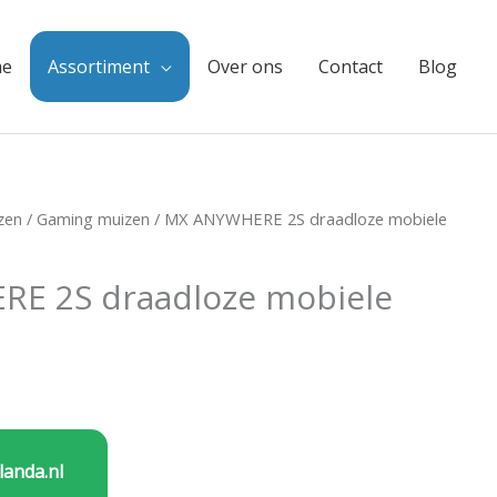
e
Assortiment
Over ons
Contact
Blog
zen
/
Gaming muizen
/ MX ANYWHERE 2S draadloze mobiele
E 2S draadloze mobiele
landa.nl