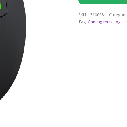
SKU:
1310608
Categori
Tag:
Gaming muis Logite