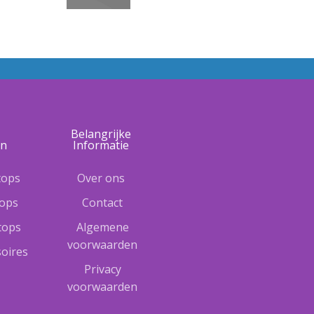
e
Belangrijke
ën
Informatie
tops
Over ons
tops
Contact
ptops
Algemene
voorwaarden
oires
Privacy
voorwaarden