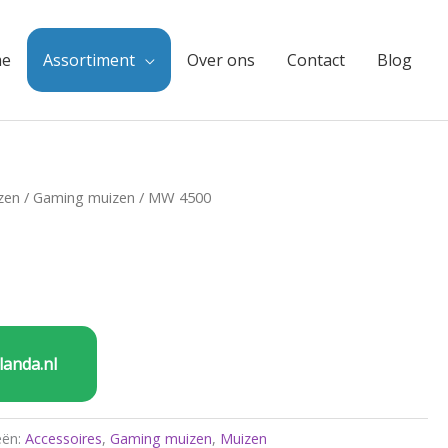
e
Assortiment
Over ons
Contact
Blog
zen
/
Gaming muizen
/ MW 4500
landa.nl
eën:
Accessoires
,
Gaming muizen
,
Muizen