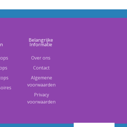
e
Belangrijke
ën
Informatie
tops
Over ons
tops
Contact
ptops
Algemene
voorwaarden
oires
Privacy
voorwaarden