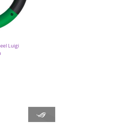
eel Luigi
h