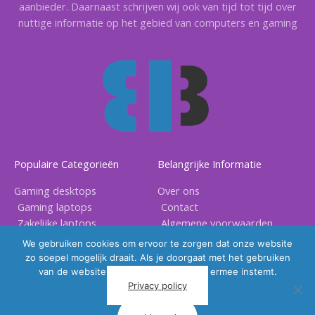
aanbieder. Daarnaast schrijven wij ook van tijd tot tijd over
nuttige informatie op het gebied van computers en gaming
Populaire Categorieën
Belangrijke Informatie
Gaming desktops
Over ons
Gaming laptops
Contact
Zakelijke laptops
Algemene voorwaarden
Gaming accessoires
Privacy voorwaarden
We gebruiken cookies om ervoor te zorgen dat onze website
zo soepel mogelijk draait. Als je doorgaat met het gebruiken
van de website, gaan we er vanuit dat ermee instemt.
Privacy policy